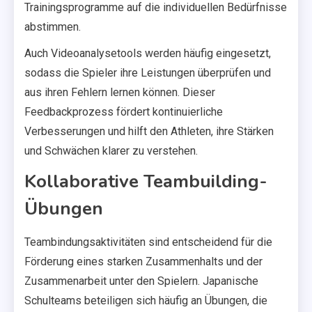
Trainingsprogramme auf die individuellen Bedürfnisse
abstimmen.
Auch Videoanalysetools werden häufig eingesetzt,
sodass die Spieler ihre Leistungen überprüfen und
aus ihren Fehlern lernen können. Dieser
Feedbackprozess fördert kontinuierliche
Verbesserungen und hilft den Athleten, ihre Stärken
und Schwächen klarer zu verstehen.
Kollaborative Teambuilding-
Übungen
Teambindungsaktivitäten sind entscheidend für die
Förderung eines starken Zusammenhalts und der
Zusammenarbeit unter den Spielern. Japanische
Schulteams beteiligen sich häufig an Übungen, die