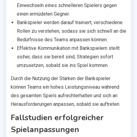
Einwechseln eines schnelleren Spielers gegen
einen ermüdeten Gegner.
Bankspieler werden darauf trainiert, verschiedene
Rollen zu verstehen, sodass sie sich schnell an die
Bedürfnisse des Teams anpassen können.
Effektive Kommunikation mit Bankspielern stellt
sicher, dass sie bereit sind, Strategien sofort
umzusetzen, sobald sie ins Spiel kommen.
Durch die Nutzung der Stärken der Bankspieler
können Teams ein hohes Leistungsniveau während
des gesamten Spiels aufrechterhalten und sich an
Herausforderungen anpassen, sobald sie auftreten.
Fallstudien erfolgreicher
Spielanpassungen