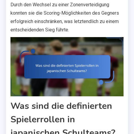
Durch den Wechsel zu einer Zonenverteidigung
konnten sie die Scoring-Möglichkeiten des Gegners
erfolgreich einschränken, was letztendlich zu einem
entscheidenden Sieg führte.
Was sind die definierten
Spielerrollen in
japanischen Schulteams?