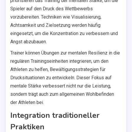
priorisieren das Training der mentalen Stärke, um die
Spieler auf den Druck des Wettbewerbs
vorzubereiten. Techniken wie Visualisierung,
Achtsamkeit und Zielsetzung werden häufig
eingesetzt, um die Konzentration zu verbessern und
Angst abzubauen.
Trainer können Übungen zur mentalen Resilienz in die
regulären Trainingseinheiten integrieren, um den
Athleten zu helfen, Bewältigungsstrategien für
Drucksituationen zu entwickeln. Dieser Fokus auf
mentale Stärke verbessert nicht nur die Leistung,
sondern trägt auch zum allgemeinen Wohlbefinden
der Athleten bei.
Integration traditioneller
Praktiken