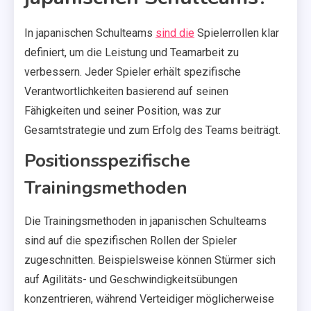
In japanischen Schulteams
sind die
Spielerrollen klar
definiert, um die Leistung und Teamarbeit zu
verbessern. Jeder Spieler erhält spezifische
Verantwortlichkeiten basierend auf seinen
Fähigkeiten und seiner Position, was zur
Gesamtstrategie und zum Erfolg des Teams beiträgt.
Positionsspezifische
Trainingsmethoden
Die Trainingsmethoden in japanischen Schulteams
sind auf die spezifischen Rollen der Spieler
zugeschnitten. Beispielsweise können Stürmer sich
auf Agilitäts- und Geschwindigkeitsübungen
konzentrieren, während Verteidiger möglicherweise