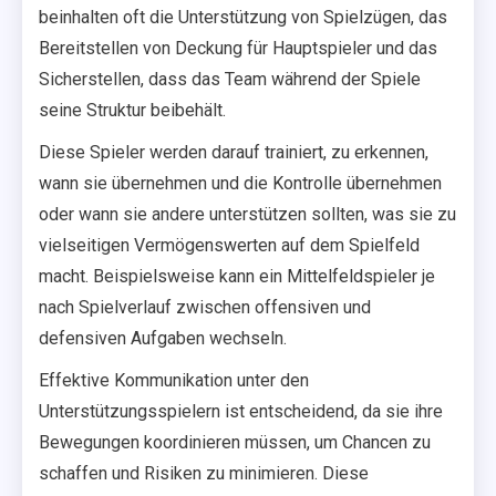
beinhalten oft die Unterstützung von Spielzügen, das
Bereitstellen von Deckung für Hauptspieler und das
Sicherstellen, dass das Team während der Spiele
seine Struktur beibehält.
Diese Spieler werden darauf trainiert, zu erkennen,
wann sie übernehmen und die Kontrolle übernehmen
oder wann sie andere unterstützen sollten, was sie zu
vielseitigen Vermögenswerten auf dem Spielfeld
macht. Beispielsweise kann ein Mittelfeldspieler je
nach Spielverlauf zwischen offensiven und
defensiven Aufgaben wechseln.
Effektive Kommunikation unter den
Unterstützungsspielern ist entscheidend, da sie ihre
Bewegungen koordinieren müssen, um Chancen zu
schaffen und Risiken zu minimieren. Diese