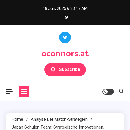
Skip
18 Jun, 2026
6:33:18 AM
to
content
oconnors.at
Subscribe
Home
Analyse Der Match-Strategien
Japan Schulen Team: Strategische Innovationen,