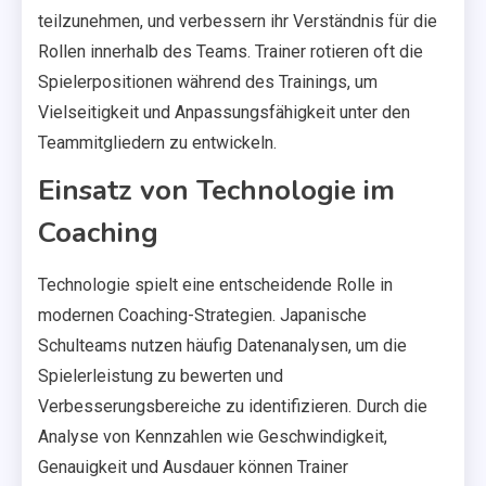
teilzunehmen, und verbessern ihr Verständnis für die
Rollen innerhalb des Teams. Trainer rotieren oft die
Spielerpositionen während des Trainings, um
Vielseitigkeit und Anpassungsfähigkeit unter den
Teammitgliedern zu entwickeln.
Einsatz von Technologie im
Coaching
Technologie spielt eine entscheidende Rolle in
modernen Coaching-Strategien. Japanische
Schulteams nutzen häufig Datenanalysen, um die
Spielerleistung zu bewerten und
Verbesserungsbereiche zu identifizieren. Durch die
Analyse von Kennzahlen wie Geschwindigkeit,
Genauigkeit und Ausdauer können Trainer