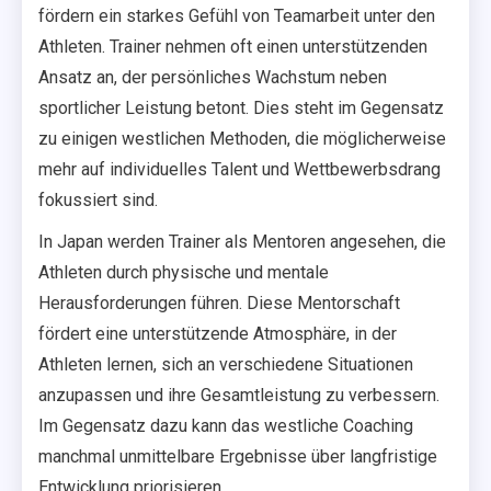
fördern ein starkes Gefühl von Teamarbeit unter den
Athleten. Trainer nehmen oft einen unterstützenden
Ansatz an, der persönliches Wachstum neben
sportlicher Leistung betont. Dies steht im Gegensatz
zu einigen westlichen Methoden, die möglicherweise
mehr auf individuelles Talent und Wettbewerbsdrang
fokussiert sind.
In Japan werden Trainer als Mentoren angesehen, die
Athleten durch physische und mentale
Herausforderungen führen. Diese Mentorschaft
fördert eine unterstützende Atmosphäre, in der
Athleten lernen, sich an verschiedene Situationen
anzupassen und ihre Gesamtleistung zu verbessern.
Im Gegensatz dazu kann das westliche Coaching
manchmal unmittelbare Ergebnisse über langfristige
Entwicklung priorisieren.