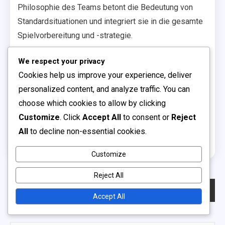
Philosophie des Teams betont die Bedeutung von
Standardsituationen und integriert sie in die gesamte
Spielvorbereitung und -strategie.
Um die Effektivität von Standardsituationen zu
We respect your privacy
maximieren, sollten Teams Zeit in die Entwicklung
Cookies help us improve your experience, deliver
klarer Routinen investieren und diese regelmäßig
personalized content, and analyze traffic. You can
üben. Die Analyse der defensiven Aufstellungen der
choose which cookies to allow by clicking
Gegner kann ebenfalls Einblicke in potenzielle
Customize
. Click
Accept All
to consent or
Reject
Schwächen geben, die während der
All
to decline non-essential cookies.
Standardsituationen ausgenutzt werden können.
Customize
Reject All
Post
Previous:
England Schulen Team: Spielaufzeichnungen, Teamzusammenhalt, Spielerbewertungen
Next:
Mexiko Schulen Team: Spielerentwicklung, Teamdynamik, Spielstatistiken
Accept All
navigation