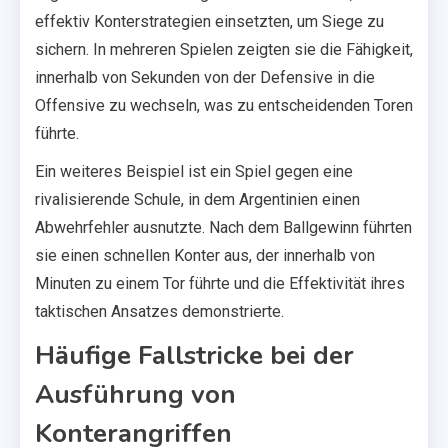
effektiv Konterstrategien einsetzten, um Siege zu
sichern. In mehreren Spielen zeigten sie die Fähigkeit,
innerhalb von Sekunden von der Defensive in die
Offensive zu wechseln, was zu entscheidenden Toren
führte.
Ein weiteres Beispiel ist ein Spiel gegen eine
rivalisierende Schule, in dem Argentinien einen
Abwehrfehler ausnutzte. Nach dem Ballgewinn führten
sie einen schnellen Konter aus, der innerhalb von
Minuten zu einem Tor führte und die Effektivität ihres
taktischen Ansatzes demonstrierte.
Häufige Fallstricke bei der
Ausführung von
Konterangriffen