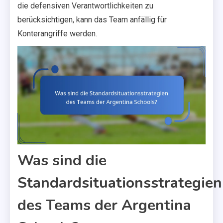
die defensiven Verantwortlichkeiten zu
berücksichtigen, kann das Team anfällig für
Konterangriffe werden.
Was sind die
Standardsituationsstrategien
des Teams der Argentina