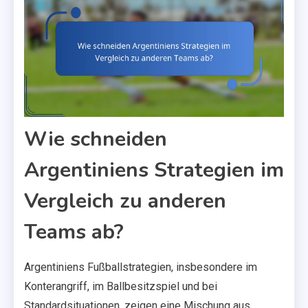
Wie schneiden
Argentiniens Strategien im
Vergleich zu anderen
Teams ab?
Argentiniens Fußballstrategien, insbesondere im
Konterangriff, im Ballbesitzspiel und bei
Standardsituationen, zeigen eine Mischung aus