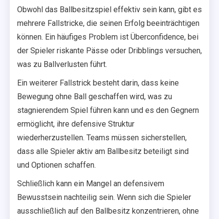
Obwohl das Ballbesitzspiel effektiv sein kann, gibt es
mehrere Fallstricke, die seinen Erfolg beeinträchtigen
können. Ein häufiges Problem ist Überconfidence, bei
der Spieler riskante Pässe oder Dribblings versuchen,
was zu Ballverlusten führt.
Ein weiterer Fallstrick besteht darin, dass keine
Bewegung ohne Ball geschaffen wird, was zu
stagnierendem Spiel führen kann und es den Gegnern
ermöglicht, ihre defensive Struktur
wiederherzustellen. Teams müssen sicherstellen,
dass alle Spieler aktiv am Ballbesitz beteiligt sind
und Optionen schaffen.
Schließlich kann ein Mangel an defensivem
Bewusstsein nachteilig sein. Wenn sich die Spieler
ausschließlich auf den Ballbesitz konzentrieren, ohne