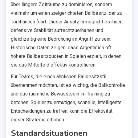
über längere Zeiträume zu dominieren, sondern
vielmehr um einen zielgerichteten Ballbesitz, der zu
Torchancen führt. Dieser Ansatz ermöglicht es ihnen,
defensive Stabilität aufrechtzuerhalten und
gleichzeitig eine Bedrohung im Angriff zu sein.
Historische Daten zeigen, dass Argentinien oft
höhere Ballbesitzquoten in Spielen erzielt, in denen
sie das Mittelfeld effektiv kontrollieren.
Für Teams, die einen ähnlichen Ballbesitzstil
übernehmen möchten, ist es wichtig, die Ballkontrolle
und das räumliche Bewusstsein im Training zu
betonen. Spieler zu ermutigen, schnelle, intelligente
Entscheidungen zu treffen, kann die Effektivität
dieser Strategie erhöhen.
Standardsituationen