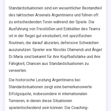
Standardsituationen sind ein wesentlicher Bestandteil
des taktischen Arsenals Argentiniens und führen oft
zu entscheidenden Toren während der Spiele. Die
Ausführung von Freistößen und Eckbällen des Teams
ist in der Regel gut einstudiert, mit spezifischen
Routinen, die darauf abzielen, defensive Schwächen
auszunutzen. Spieler wie Nicolás Otamendi und Ángel
Di María sind bekannt für ihre Kopfballstärke und ihre
Fähigkeit, Chancen aus Standardsituationen zu
verwerten.
Die historische Leistung Argentiniens bei
Standardsituationen zeigt eine bemerkenswerte
Erfolgsquote, insbesondere in internationalen
Turnieren, in denen diese Situationen
spielentscheidend sein können. Die Coaching-