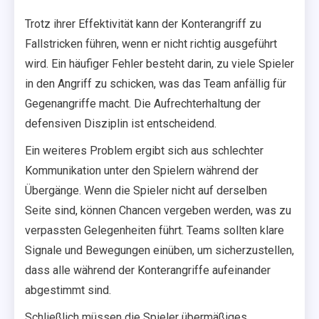
Trotz ihrer Effektivität kann der Konterangriff zu
Fallstricken führen, wenn er nicht richtig ausgeführt
wird. Ein häufiger Fehler besteht darin, zu viele Spieler
in den Angriff zu schicken, was das Team anfällig für
Gegenangriffe macht. Die Aufrechterhaltung der
defensiven Disziplin ist entscheidend.
Ein weiteres Problem ergibt sich aus schlechter
Kommunikation unter den Spielern während der
Übergänge. Wenn die Spieler nicht auf derselben
Seite sind, können Chancen vergeben werden, was zu
verpassten Gelegenheiten führt. Teams sollten klare
Signale und Bewegungen einüben, um sicherzustellen,
dass alle während der Konterangriffe aufeinander
abgestimmt sind.
Schließlich müssen die Spieler übermäßiges