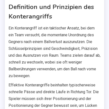
Definition und Prinzipien des
Konterangriffs
Ein Konterangriff ist ein taktischer Ansatz, bei dem
ein Team versucht, die momentane Unordnung des
Gegners nach einem Ballverlust auszunutzen. Die
Schlüsselprinzipien sind Geschwindigkeit, Präzision
und das Ausnutzen von Raum. Teams zielen darauf ab,
schnell zu wechseln, wobei sie oft weniger
Ballberührungen verwenden, um den Ball nach vorne
zu bewegen.
Effektive Konterangriffe beinhalten typischerweise
schnelle Pässe und direkte Läufe in Richtung Tor. Die
Spieler müssen sich ihrer Positionierung und der
Positionierung der Gegner bewusst sein, um Lücken