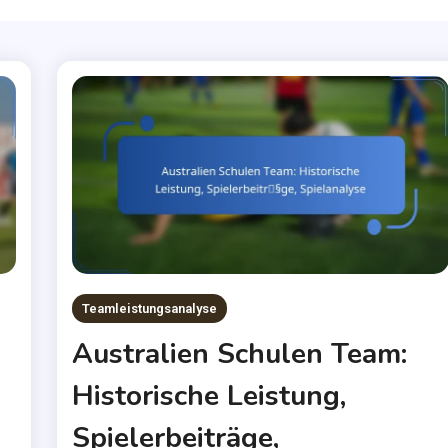
Teamleistungsanalyse
Australien Schulen Team:
Historische Leistung,
Spielerbeiträge,