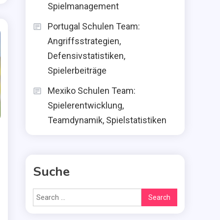
Spielmanagement
Portugal Schulen Team:
Angriffsstrategien,
Defensivstatistiken,
Spielerbeiträge
Mexiko Schulen Team:
Spielerentwicklung,
Teamdynamik, Spielstatistiken
Suche
Search
for: