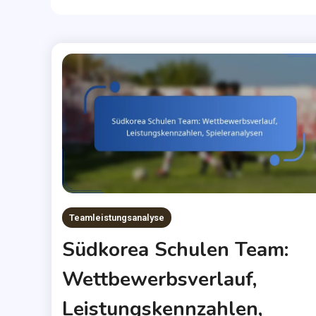
Teamleistungsanalyse
Südkorea Schulen Team:
Wettbewerbsverlauf,
Leistungskennzahlen,