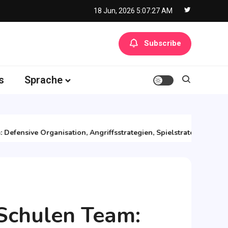
18 Jun, 2026
5:07:28 AM
Subscribe
s
Sprache
nsive Organisation, Angriffsstrategien, Spielstrategie
 Schulen Team: