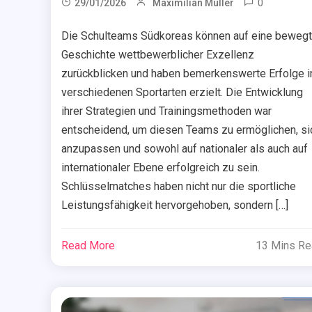
0
29/01/2026
Maximilian Müller
Die Schulteams Südkoreas können auf eine beweg
Geschichte wettbewerblicher Exzellenz
zurückblicken und haben bemerkenswerte Erfolge i
verschiedenen Sportarten erzielt. Die Entwicklung
ihrer Strategien und Trainingsmethoden war
entscheidend, um diesen Teams zu ermöglichen, si
anzupassen und sowohl auf nationaler als auch auf
internationaler Ebene erfolgreich zu sein.
Schlüsselmatches haben nicht nur die sportliche
Leistungsfähigkeit hervorgehoben, sondern […]
Read More
13 Mins R