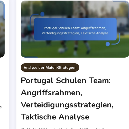
Analyse der Match-Strategien
Portugal Schulen Team:
Angriffsrahmen,
,
Verteidigungsstrategien,
Taktische Analyse