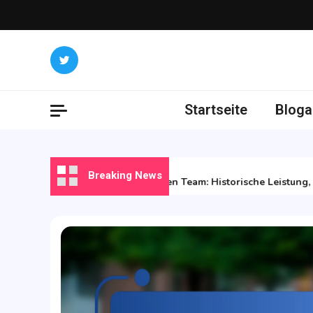
Skip
to
content
Startseite
Bloga
06/02/2026
Breaking News
Brasilien Schulen Team: Historische Leistung, Schlüs