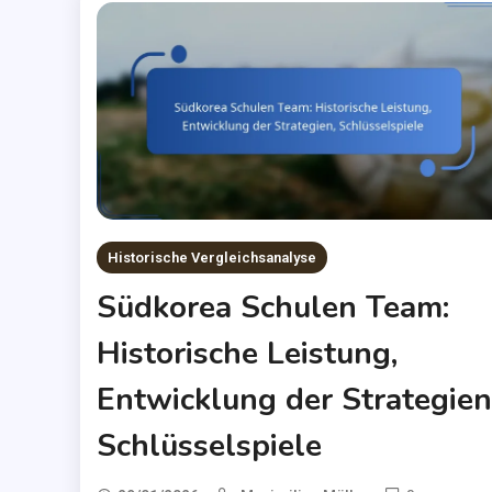
Historische Vergleichsanalyse
Südkorea Schulen Team:
Historische Leistung,
Entwicklung der Strategien
Schlüsselspiele