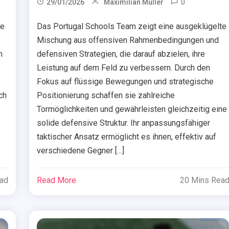
0
29/01/2026
Maximilian Müller
te
Das Portugal Schools Team zeigt eine ausgeklügelte
Mischung aus offensiven Rahmenbedingungen und
n
defensiven Strategien, die darauf abzielen, ihre
Leistung auf dem Feld zu verbessern. Durch den
Fokus auf flüssige Bewegungen und strategische
ch
Positionierung schaffen sie zahlreiche
Tormöglichkeiten und gewährleisten gleichzeitig eine
solide defensive Struktur. Ihr anpassungsfähiger
taktischer Ansatz ermöglicht es ihnen, effektiv auf
verschiedene Gegner […]
ead
Read More
20 Mins Rea