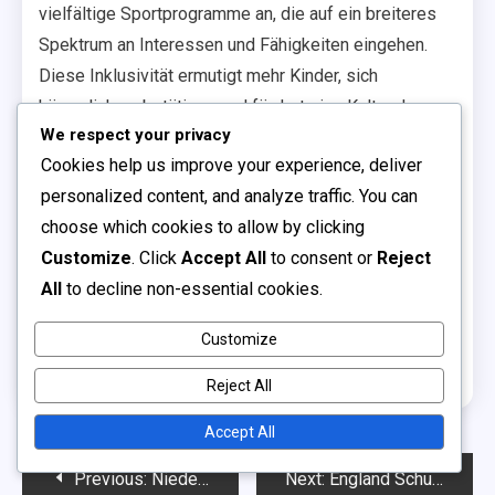
vielfältige Sportprogramme an, die auf ein breiteres
Spektrum an Interessen und Fähigkeiten eingehen.
Diese Inklusivität ermutigt mehr Kinder, sich
körperlich zu betätigen und fördert eine Kultur des
We respect your privacy
Sportsgeistes und der Teamarbeit.
Cookies help us improve your experience, deliver
Investitionen in Initiativen für den Jugendsport, wie
personalized content, and analyze traffic. You can
Stipendien und Trainingslager, unterstützen diesen
choose which cookies to allow by clicking
Trend weiter. Durch die Bereitstellung von
Customize
. Click
Accept All
to consent or
Reject
Möglichkeiten für junge Athleten, ihre Fähigkeiten zu
All
to decline non-essential cookies.
entwickeln, wird das Fundament für zukünftigen Erfolg
gefestigt, was einen stetigen Zustrom von Talenten in
Customize
das Schulteam sichert.
Reject All
Accept All
Post
Previous:
Niederlande Schulen Team: Spieltaktiken, Teamformationen, Strategische Ausführung
Next:
England Schulen Team: Spielaufzeichnungen, Teamzusammenhalt, Spielerbewertungen